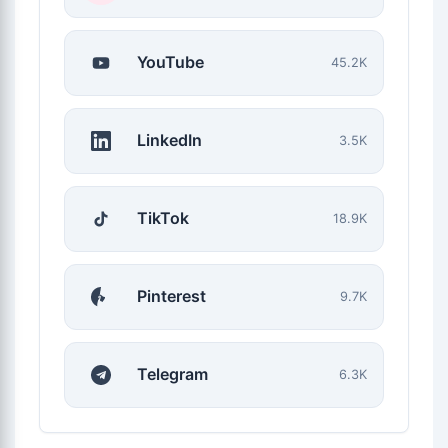
YouTube
45.2K
LinkedIn
3.5K
TikTok
18.9K
Pinterest
9.7K
Telegram
6.3K