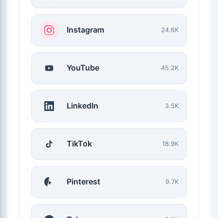
Instagram
24.6K
YouTube
45.2K
LinkedIn
3.5K
TikTok
18.9K
Pinterest
9.7K