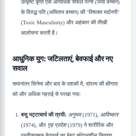
उत्कृष्ट कृति एक अत्यधिक सफल पत्नी (जया बच्चन)
के विरुद्ध पति (अमिताभ बच्चन) की ‘विषाक्त मर्दानगी’
(Toxic Masculinity) और अहंकार की तीखी
आलोचना करती है।
आधुनिक युग: जटिलताएं, बेवफाई और नए
सवाल
समानांतर सिनेमा और बाद के दशकों में, दांपत्य की क्षीणता
को और अधिक गहराई से परखा गया:
बसु भट्टाचार्य की त्रयी:
अनुभव
(1971),
आविष्कार
(1974), और
गृह प्रवेश
(1979) ने शारीरिक और
प्रतीकात्मक बेवफाई का बेहद संवेदनशील चित्रण