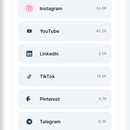
Instagram
24.6K
YouTube
45.2K
LinkedIn
3.5K
TikTok
18.9K
Pinterest
9.7K
Telegram
6.3K