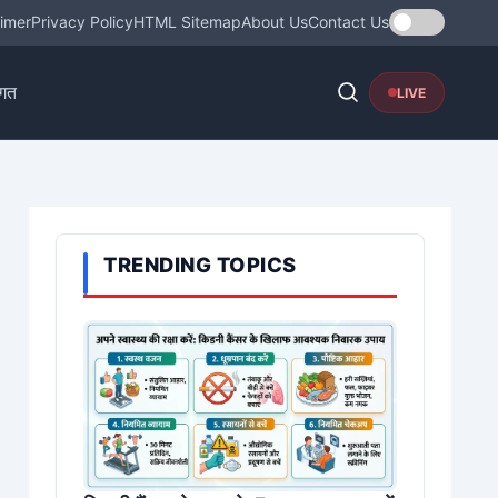
aimer
Privacy Policy
HTML Sitemap
About Us
Contact Us
गत
LIVE
TRENDING TOPICS