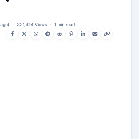
 ago)
·
1,424 Views
·
1 min read