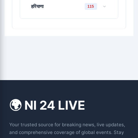
हरियाणा
115
🌍 NI 24 LIVE
Your trusted source for breaking news, live updates,
and comprehensive coverage of global events. Stay