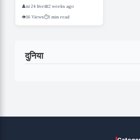
👤
ni 24 live
📅
2 weeks ago
👁️
16 Views
⏱️
1 min read
दुनिया
Catego