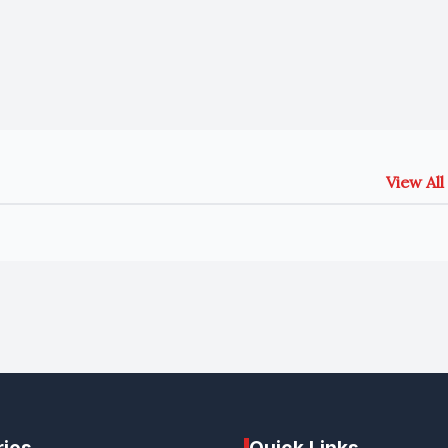
View Al
ries
Quick Links