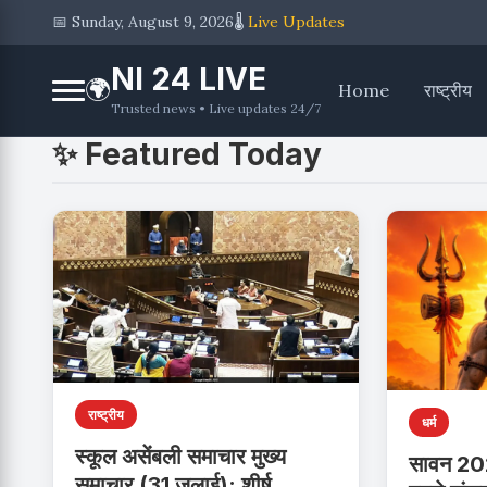
📅 Sunday, August 9, 2026
🌡️
Live Updates
NI 24 LIVE
🌍
Home
राष्ट्रीय
Trusted news • Live updates 24/7
✨ Featured Today
राष्ट्रीय
धर्म
स्कूल असेंबली समाचार मुख्य
सावन 202
समाचार (31 जुलाई): शीर्ष