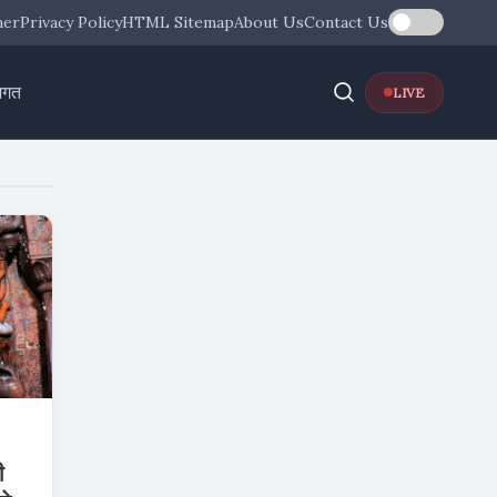
mer
Privacy Policy
HTML Sitemap
About Us
Contact Us
जगत
LIVE
ी