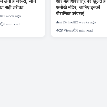
प लेना है जरूरी, जानें
और महाशिवरात्रि पर खुलते हैं 
 का सही तरीका
अनोखे मंदिर, जानिए इनकी
पौराणिक परंपराएं
📅
1 week ago
👤
ni 24 live
📅
2 weeks ago
⏱️
1 min read
👁️
28 Views
⏱️
1 min read